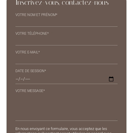
Inscrivez-vous, contactez-nous
VOTRE NOM ET PRÉNOM*
VOTRE TÉLÉPHONE*
VOTRE E-MAIL*
DATE DE SESSION*
VOTRE MESSAGE*
ALTERNATIVE:
En nous envoyant ce formulaire, vous acceptez que les