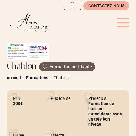
CONTACTEZ-NOUS
Chablon
Formation certifiante
Accueil
Formations
Chablon
Prix
Public visé
Prérequis
300€
Formation de
base ou
autodidacte avec
un très bon
niveau
Durée
Effectif