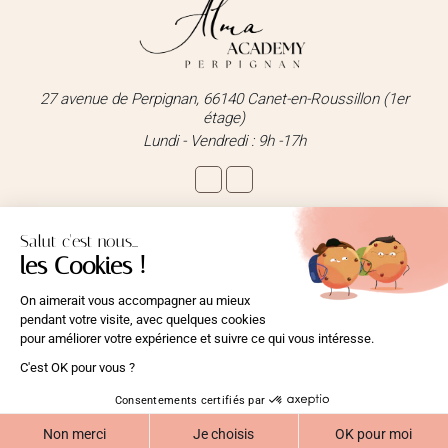
27 avenue de Perpignan, 66140 Canet-en-Roussillon (1er
étage)
Lundi - Vendredi : 9h -17h
Inscription Newsletter
Rejoignez notre newsletter pour profiter de conseils
inspirants et de nos dernières actualités.
ALTERNATIVE:
Copyright © Alma Academy 2026 -
Mentions légales
-
Réalisé par Tokiz
Digital
-
Comment référencer son site internet